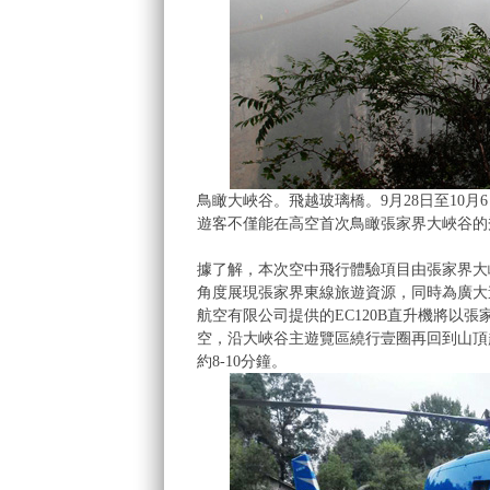
鳥瞰大峽谷。飛越玻璃橋。9月28日至10
遊客不僅能在高空首次鳥瞰張家界大峽谷的
據了解，本次空中飛行體驗項目由張家界大
角度展現張家界東線旅遊資源，同時為廣大
航空有限公司提供的EC120B直升機將以
空，沿大峽谷主遊覽區繞行壹圈再回到山頂起
約8-10分鐘。