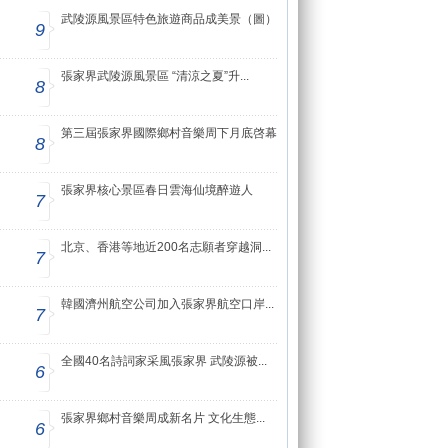
武陵源風景區特色旅遊商品成美景（圖）
9
張家界武陵源風景區 “清涼之夏”升...
8
第三屆張家界國際鄉村音樂周下月底啓幕
8
張家界核心景區春日雲海仙境醉遊人
7
北京、香港等地近200名志願者穿越洞...
7
韓國濟州航空公司加入張家界航空口岸...
7
全國40名詩詞家采風張家界 武陵源被...
6
張家界鄉村音樂周成新名片 文化生態...
6