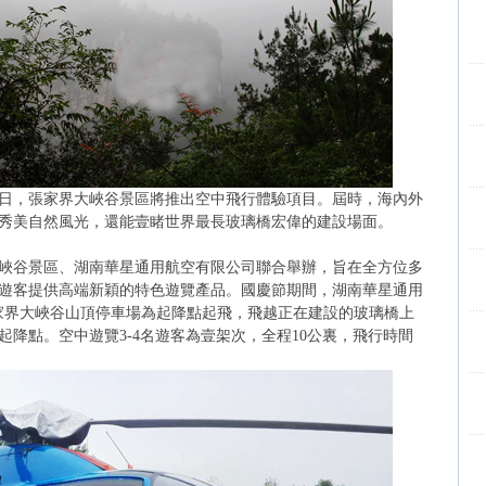
月6日，張家界大峽谷景區將推出空中飛行體驗項目。屆時，海內外
秀美自然風光，還能壹睹世界最長玻璃橋宏偉的建設場面。
峽谷景區、湖南華星通用航空有限公司聯合舉辦，旨在全方位多
遊客提供高端新穎的特色遊覽產品。國慶節期間，湖南華星通用
張家界大峽谷山頂停車場為起降點起飛，飛越正在建設的玻璃橋上
降點。空中遊覽3-4名遊客為壹架次，全程10公裏，飛行時間