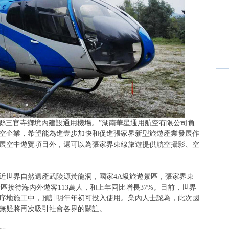
利縣三官寺鄉境內建設通用機場。”湖南華星通用航空有限公司負
空企業，希望能為進壹步加快和促進張家界新型旅遊產業發展作
展空中遊覽項目外，還可以為張家界東線旅遊提供航空攝影、空
近世界自然遺產武陵源黃龍洞，國家4A級旅遊景區，張家界東
景區接待海內外遊客113萬人，和上年同比增長37%。目前，世界
序地施工中，預計明年年初可投入使用。業內人士認為，此次國
無疑將再次吸引社會各界的關註。