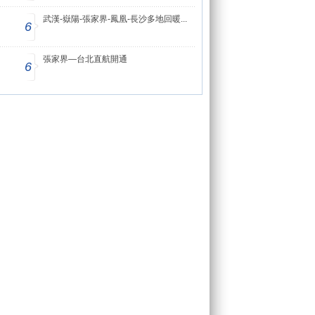
武漢-嶽陽-張家界-鳳凰-長沙多地回暖...
6
張家界—台北直航開通
6