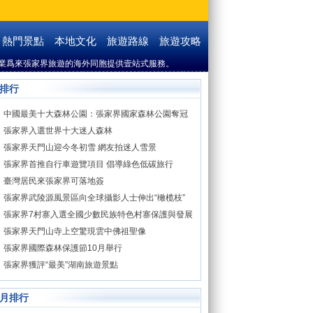
熱門景點
本地文化
旅遊路線
旅遊攻略
業爲來張家界旅遊的海外同胞提供壹站式服務。
排行
中國最美十大森林公園：張家界國家森林公園奪冠
張家界入選世界十大迷人森林
張家界天門山迎今冬初雪 網友拍迷人雪景
張家界首推自行車遊覽項目 倡導綠色低碳旅行
臺灣居民來張家界可落地簽
張家界武陵源風景區向全球攝影人士伸出“橄榄枝”
張家界7村寨入選全國少數民族特色村寨保護與發展
名錄
張家界天門山寺上空驚現雲中佛祖聖像
張家界國際森林保護節10月舉行
張家界獲評“最美”湖南旅遊景點
月排行