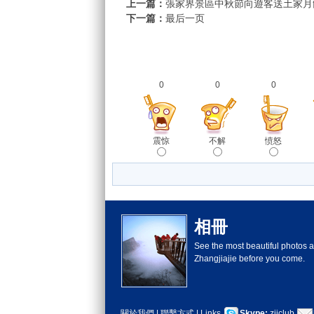
上一篇：
張家界景區中秋節向遊客送土家月
下一篇：
最后一页
0
0
0
震惊
不解
愤怒
相冊
See the most beautiful photos 
Zhangjiajie before you come.
關於我們
|
聯繫方式
|
Links
Skype:
zjjclub