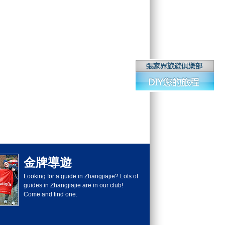
金牌導遊
Looking for a guide in Zhangjiajie? Lots of
guides in Zhangjiajie are in our club!
Come and find one.