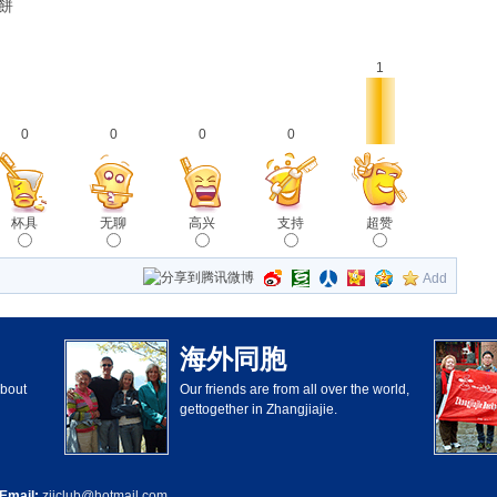
餅
1
0
0
0
0
杯具
无聊
高兴
支持
超赞
Add
海外同胞
about
Our friends are from all over the world,
gettogether in Zhangjiajie.
Email:
zjjclub@hotmail.com