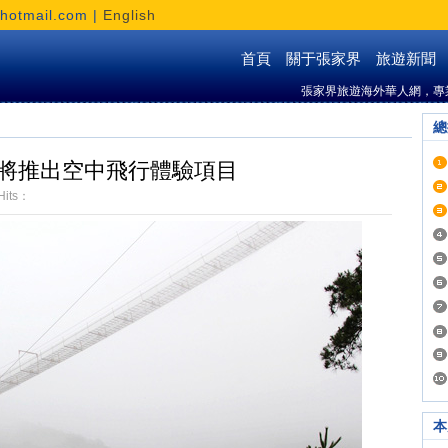
otmail.com |
English
首頁
關于張家界
旅遊新聞
張家界旅遊海外華人網，專
總
將推出空中飛行體驗項目
Hits：
本