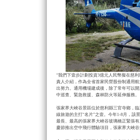
“我們下壹步計劃投資3億元人民幣擬在慈
責人介紹，作為全省首家民營股份制通用航
出努力。通用機場建成後，除了常年可以開
中巡查、緊急救援、森林防火等延伸服務。
張家界大峽谷景區位於慈利縣三官寺鄉，臨
線旅遊的主打“名片”之壹。今年1-8月，該
最長、最高的張家界大峽谷玻璃橋正緊張有
慶節推出空中飛行體驗項目，張家界大峽谷