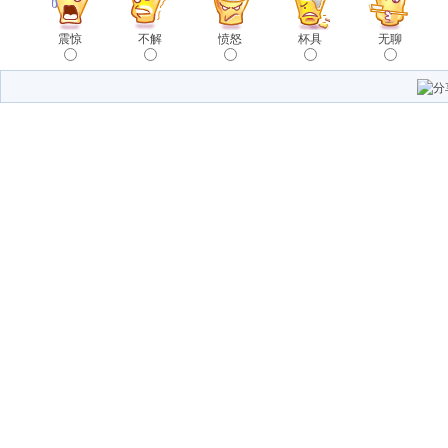
震惊
不解
愤怒
杯具
无聊