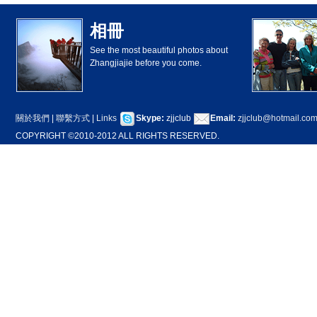
相冊
See the most beautiful photos about
Zhangjiajie before you come.
關於我們
|
聯繫方式
|
Links
Skype:
zjjclub
Email:
zjjclub@hotmail.co
COPYRIGHT ©2010-2012 ALL RIGHTS RESERVED.