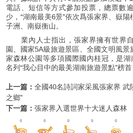
電話、短信等方式參加投票，總票數逾
少，“湖南最美6景”依次爲張家界、嶽
子洲、南嶽衡山。
業內人士指出，張家界擁有世界自
園、國家5A級旅遊景區、全國文明風景
家森林公園等多項國際國內桂冠，是湖南
名列“我心目中的最美湖南旅遊景點”榜
上一篇：
全國40名詩詞家采風張家界 武
之鄉”
下一篇：
張家界入選世界十大迷人森林
0
0
0
0
0