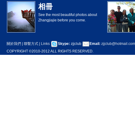
相冊
See the most beautiful photos about
Zhangjiajie before you come.
關於我們
|
聯繫方式
|
Links
Skype:
zjjclub
Email:
zjjclub@hotmail.co
COPYRIGHT ©2010-2012 ALL RIGHTS RESERVED.