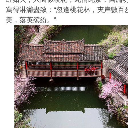
寫得淋灕盡致：“忽逢桃花林，夾岸數百
美，落英缤紛。”