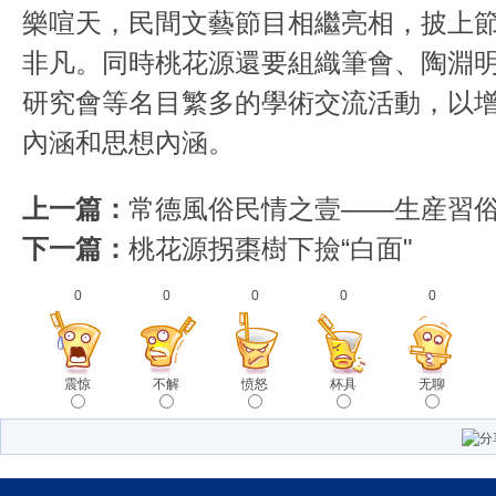
樂喧天，民間文藝節目相繼亮相，披上
非凡。同時桃花源還要組織筆會、陶淵
研究會等名目繁多的學術交流活動，以
內涵和思想內涵。
上一篇：
常德風俗民情之壹——生産習
下一篇：
桃花源拐棗樹下撿“白面"
0
0
0
0
0
震惊
不解
愤怒
杯具
无聊