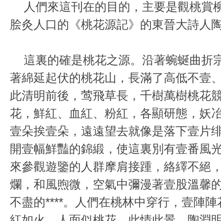
人們來這刊在的目的，主要是觀桃賞柳
脍灸人口的《桃花源記》的東晉大詩人
這裏的確是桃花之源。沿著蜿蜒曲折宗
著綿延起伏的桃花山，長滿了高低不壹
此清明前後，莺飛草長，千樹萬樹桃花
花，鮮紅、血紅、粉紅，各顯研態，妖
壹朵挨壹朵，遠遠望去就像是落下壹片
開壹幅鮮豔的錦緞，使這裏別有壹番風
來參觀遊鑒的人群摩肩接踵，絡繹不絕
爛，和風煦微，空氣中彌漫著壹股溫馨
不盡的****。人們在桃林中穿行，壹陣
紅如火，人面似桃花，此情此景，陶淵