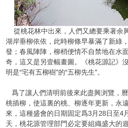
從桃花林中出來，人們又總要乘著余興
湖岸垂柳依依，此時柳條早暴滿了新綠
發；春風陣陣，柳梢便情不自禁地在水
奇，這又是另壹幅畫圖。《桃花源記》
明是“宅有五柳樹”的“五柳先生”。
爲了讓人們清明前後來此盡興浏覽，曆
桃插柳，使這裏的桃、柳逐年更新，永
來，這種盛會的日期固定爲3月28日至4
天，桃花源管理部門必定要組織盛大的