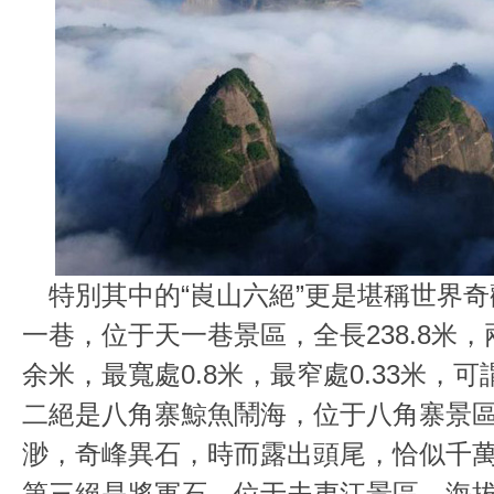
特別其中的“崀山六絕”更是堪稱世界奇
一巷，位于天一巷景區，全長238.8米，兩
余米，最寬處0.8米，最窄處0.33米，
二絕是八角寨鯨魚鬧海，位于八角寨景
渺，奇峰異石，時而露出頭尾，恰似千
第三絕是將軍石，位于夫夷江景區，海拔3