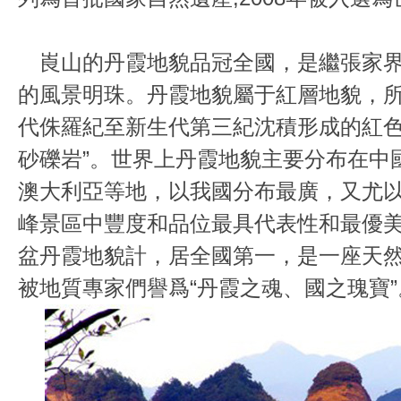
崀山的丹霞地貌品冠全國，是繼張家界
的風景明珠。丹霞地貌屬于紅層地貌，所
代侏羅紀至新生代第三紀沈積形成的紅色
砂礫岩”。世界上丹霞地貌主要分布在中
澳大利亞等地，以我國分布最廣，又尤
峰景區中豐度和品位最具代表性和最優
盆丹霞地貌計，居全國第一，是一座天
被地質專家們譽爲“丹霞之魂、國之瑰寶”