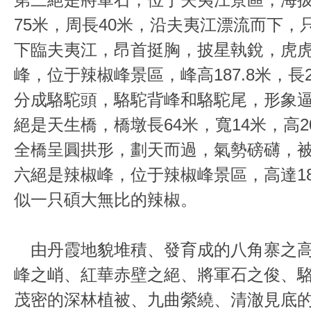
75米，周長40米，沿夫夷江漂流而下，
下臨夫夷江，昂首挺胸，披星執銳，虎
峰，位于辣椒峰景區，峰高187.8米，長
分成駱駝頭，駱駝背峰和駱駝尾，形象
絕是天生橋，橋墩長64米，寬14米，高
全橋呈圓拱形，劃天而過，氣勢磅礴，
六絕是辣椒峰，位于辣椒峰景區，高達1
似一只碩大無比的辣椒。
由丹霞地貌堆積、發育成的八角寨之高
峰之峭、紅華赤壁之絕、將軍石之俊、
茂密的深林植被、九曲縈繞、清澈見底