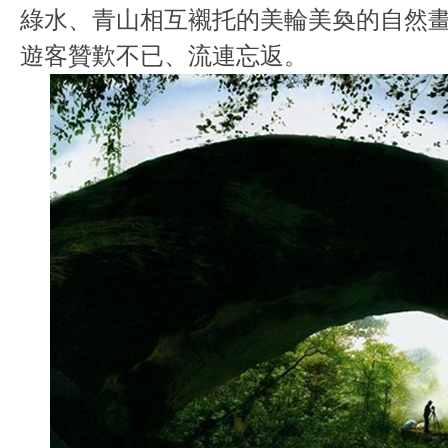
綠水、青山相互襯托的美輪美奐的自然
遊客贊歎不已、流連忘返。