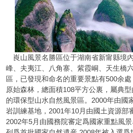
崀山風景名勝區位于湖南省新甯縣境內
峰、夫夷江、八角寨、紫霞峒、天生橋六
區，已發現和命名的重要景點有500余
原始森林，總面積108平方公裏，屬典
的環保型山水自然風景區。2000年由國
岩訓練基地，2001年10月由國土資源
2002年5月由國務院審定爲國家重點風景
列爲首批國家自然遺産,2008年被入選