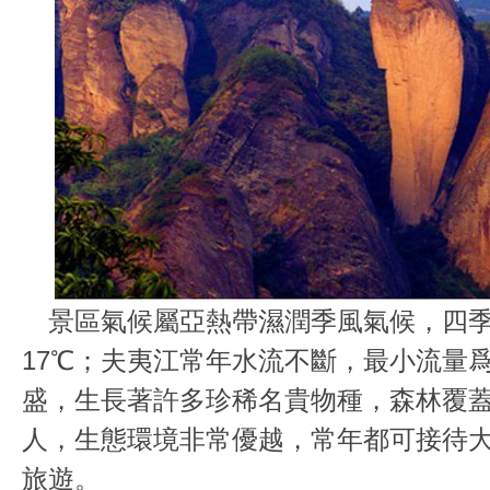
景區氣候屬亞熱帶濕潤季風氣候，四季
17℃；夫夷江常年水流不斷，最小流量爲1
盛，生長著許多珍稀名貴物種，森林覆蓋
人，生態環境非常優越，常年都可接待
旅遊。