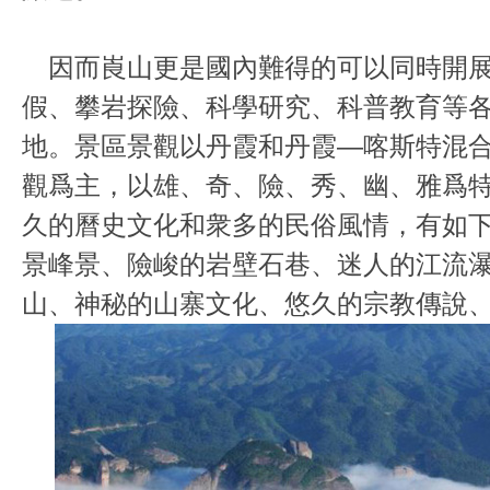
因而崀山更是國內難得的可以同時開展
假、攀岩探險、科學研究、科普教育等
地。景區景觀以丹霞和丹霞—喀斯特混
觀爲主，以雄、奇、險、秀、幽、雅爲
久的曆史文化和衆多的民俗風情，有如
景峰景、險峻的岩壁石巷、迷人的江流
山、神秘的山寨文化、悠久的宗教傳說