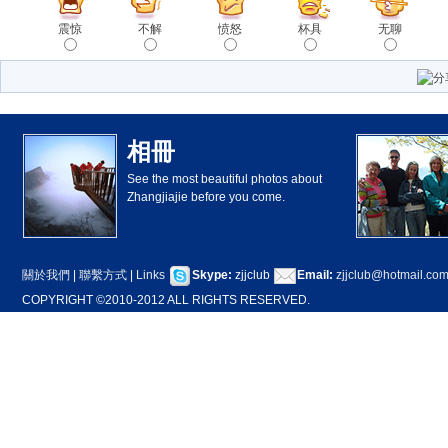
震惊
不解
愤怒
杯具
无聊
相冊
See the most beautiful photos about
Zhangjiajie before you come.
關於我們
|
聯繫方式
|
Links
Skype:
zjjclub
Email:
zjjclub@hotmail.co
COPYRIGHT ©2010-2012 ALL RIGHTS RESERVED.