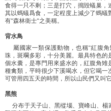
食得一只不剩；三是打穴，搗毀蟻巢，
其以螞蟻爲食，一定程度上減少了螞蟻
有"森林衛士"之美稱。
背水鳥
屬國家一類保護動物，也稱"紅腹角
珠，斑斕多彩，十分美麗。最具特色的
個水囊，是專門用來盛水的，紅腹角雉
種禽類，平時很少下溪喝水，但它喝一
可管用四五天的時間，所以山民們又叫它
黑熊
分布于天子山、黑樅堖、寶峰山、楊