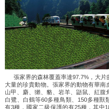
張家界的森林覆蓋率達97.7%，大片
大量的珍貴動物。張家界的動物有華南
山甲、麝、獺、貉、岩羊、鼯鼠、紅腹
白鷺、白鶴等60多種鳥類、150多種
有3種，國家二級保護的有25種，其中