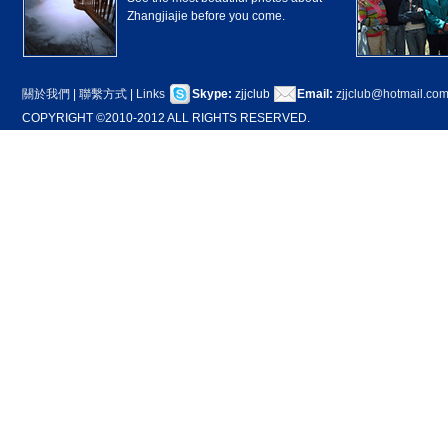
Zhangjiajie before you come.
關於我們
|
聯繫方式
|
Links
Skype:
zjjclub
Email:
zjjclub@hotmail.co
COPYRIGHT ©2010-2012 ALL RIGHTS RESERVED.