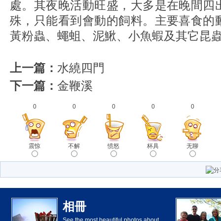
處。其夜晚活動旺盛，大多是在晚間四
殊，只能看到會動的飼料。主要喜食的
黃粉蟲、蠅蛆、泥鰍、小魚蝦及其它昆
上一篇：
水繞四門
下一篇：
金鞭溪
0
0
0
0
0
震惊
不解
愤怒
杯具
无聊
相冊
See the most beautiful photos about