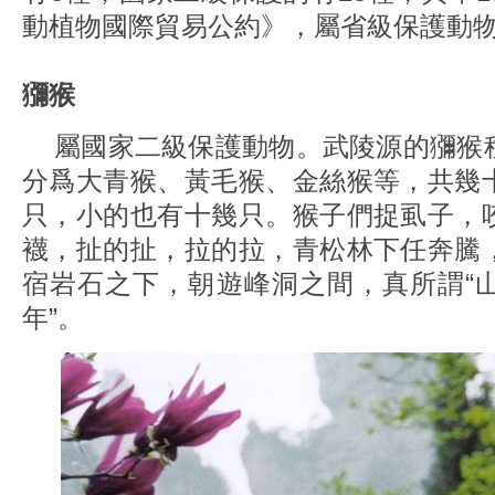
動植物國際貿易公約》，屬省級保護動物
獼猴
屬國家二級保護動物。武陵源的獼猴
分爲大青猴、黃毛猴、金絲猴等，共幾
只，小的也有十幾只。猴子們捉虱子，
襪，扯的扯，拉的拉，青松林下任奔騰
宿岩石之下，朝遊峰洞之間，真所謂“
年”。