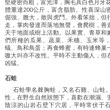
堅硬密而粗，富光澤，胸毛具白色月牙花
體重達200公斤，富含脂肪。性喜深山
倔強、膽大，敢與虎鬥。外看笨拙，但
走，掌肉發達而落地無聲，會爬樹，善
天于地面或樹上活動。以果實、青草和
們所種的瓜果、蔬菜、禾穗、玉米等
蟻、鳥和鳥蛋；再食蜂蜜，有時連蜂巢
嗷大叫亦不改性。平時不主動傷人，但
凶猛。
石蛙
石蛙學名棘胸蛙，又名石雞、山蛙。
性，在野生自然狀態下，喜歡在潮濕、
陰涼的山岩石壁下穴居，平時常伏于