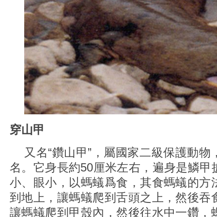
穿山甲
又名“鑽山甲”，屬國家二級保護動物
名。它身長約50厘米左右，遍身是鱗甲
小、眼小，以螞蟻爲食，其食螞蟻的方
到地上，讓螞蟻爬到舌頭之上，然後吞
讓螞蟻爬到甲殼內，然後往水中一鑽，