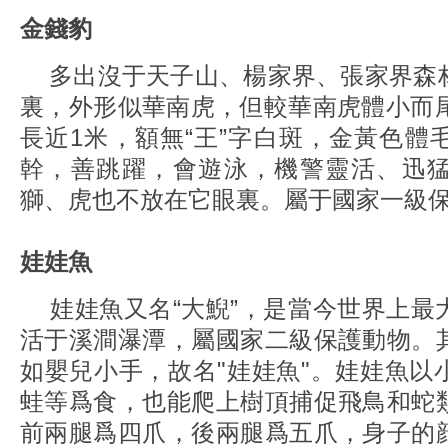
金錢豹
多出沒于天子山、楊家界、張家界森
裏，外形似華南虎，但較華南虎體小而尾
長近1米，額無“王”字白斑，金黃色體
幹，善跳躍，會遊泳，機警靈活、迅
獅、虎也不放在它眼裏。屬于國家一級
娃娃魚
娃娃魚又名“大鯢”，是當今世界上最
活于溪澗瀑潭，屬國家二級保護動物。
如嬰兒小手，故名"娃娃魚"。娃娃魚以
蛙等爲食，也能爬上樹頂捕促飛鳥和蛇
前兩腿爲四爪，後兩腿爲五爪，身子的