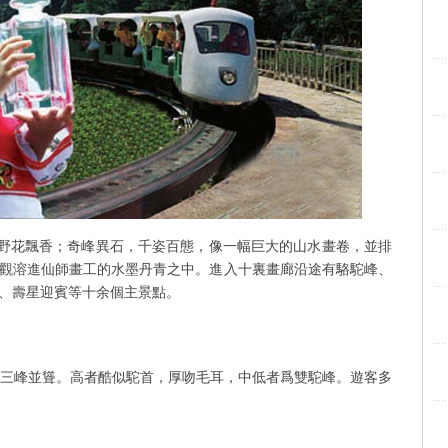
野花飄香；奇峰異石，千姿百態，像一幅巨大的山水畫卷，並排
觀溶進仙師畫工的水墨丹青之中。進入十裏畫廊沿途有駱駝峰、
、壽星迎賓等十余個主景點。
三峰並聳。高者酷似駝首，厚吻毛耳，中低者爲雙駝峰。遊客多