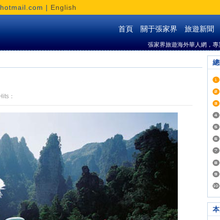
otmail.com |
English
首頁
關于張家界
旅遊新聞
張家界旅遊海外華人網，專
總
Hits：
本