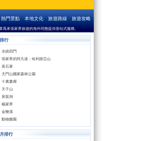
熱門景點
本地文化
旅遊路線
旅遊攻略
業爲來張家界旅遊的海外同胞提供壹站式服務。
排行
水繞四門
張家界的阿凡達：哈利路亞山
黃石寨
天門山國家森林公園
十裏畫廊
天子山
黃龍洞
楊家界
金鞭溪
動物樂園
月排行