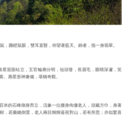
鼠，圓瞪鼠眼，雙耳直豎，仰望著藍天。錦者，指一身翡翠。
壽星迎面站立，五官輪廊分明，短頭發，長眉毛，眼睛深邃，笑
客。壽星形神兼備，堪稱奇觀。
百米的石峰側身而立，活象一位腰身佝僂老人，頭戴方巾，身著
樹，若藥鋤倒置，老人兩目炯炯逼視對山，若有所思；亦似驚喜