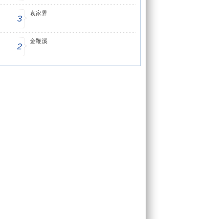
袁家界
3
金鞭溪
2