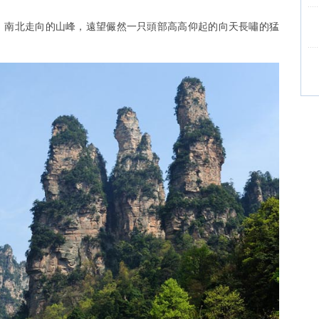
南北走向的山峰，遠望儼然一只頭部高高仰起的向天長嘯的猛