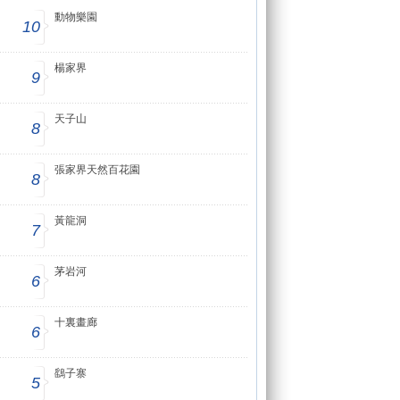
動物樂園
10
楊家界
9
天子山
8
張家界天然百花園
8
黃龍洞
7
茅岩河
6
十裏畫廊
6
鷂子寨
5