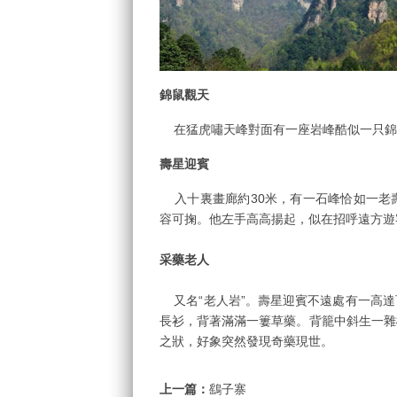
錦鼠觀天
在猛虎嘯天峰對面有一座岩峰酷似一只錦
壽星迎賓
入十裏畫廊約30米，有一石峰恰如一老
容可掬。他左手高高揚起，似在招呼遠方遊
采藥老人
又名“老人岩”。壽星迎賓不遠處有一高達
長衫，背著滿滿一簍草藥。背籠中斜生一雜
之狀，好象突然發現奇藥現世。
上一篇：
鷂子寨