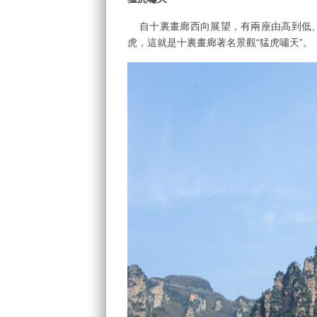
自十裏畫廊西向展望，有兩座由高到低、
虎，這就是十裏畫廊著名景觀“猛虎嘯天”。