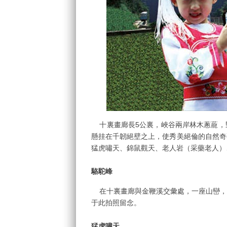
十裏畫廊長5公裏，峽谷兩岸林木蔥蘢，
懸挂在千韌絕壁之上，使秀美絕倫的自然奇
猛虎嘯天、錦鼠觀天、老人岩（采藥老人）
駱駝峰
在十裏畫廊與金鞭溪交彙處，一座山巒，
于此拍照留念。
猛虎嘯天