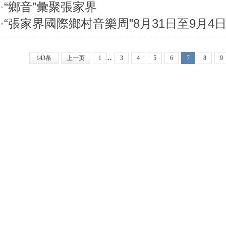
·
“鄉音”彙聚張家界
·
“張家界國際鄉村音樂周”8月31日至9月4
..
143条
上一页
1
3
4
5
6
7
8
9