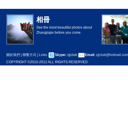
相冊
See the most beautiful photos about
Zhangjiajie before you come.
關於我們
|
聯繫方式
|
Links
Skype:
zjjclub
Email:
zjjclub@hotmail.co
COPYRIGHT ©2010-2012 ALL RIGHTS RESERVED.