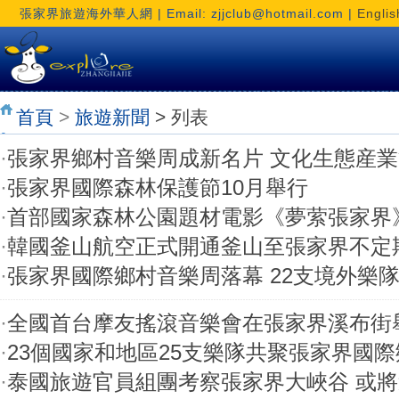
張家界旅遊海外華人網 | Email: zjjclub@hotmail.com |
Englis
首頁
>
旅遊新聞
> 列表
·
張家界鄉村音樂周成新名片 文化生態産
·
張家界國際森林保護節10月舉行
·
首部國家森林公園題材電影《夢萦張家界
·
韓國釜山航空正式開通釜山至張家界不定
·
張家界國際鄉村音樂周落幕 22支境外樂
·
全國首台摩友搖滾音樂會在張家界溪布街
·
23個國家和地區25支樂隊共聚張家界國
·
泰國旅遊官員組團考察張家界大峽谷 或