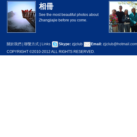
相冊
See the most beautiful photos about
Zhangjiajie before you come.
關於我們
|
聯繫方式
|
Links
Skype:
zjjclub
Email:
zjjclub@hotmail.co
COPYRIGHT ©2010-2012 ALL RIGHTS RESERVED.