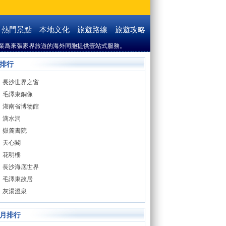
熱門景點
本地文化
旅遊路線
旅遊攻略
業爲來張家界旅遊的海外同胞提供壹站式服務。
排行
長沙世界之窗
毛澤東銅像
湖南省博物館
滴水洞
嶽麓書院
天心閣
花明樓
長沙海底世界
毛澤東故居
灰湯溫泉
月排行