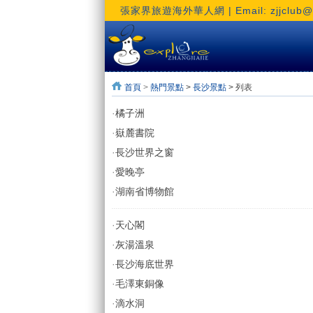
張家界旅遊海外華人網 | Email: zjjclub@h
首頁
>
熱門景點
>
長沙景點
> 列表
·
橘子洲
·
嶽麓書院
·
長沙世界之窗
·
愛晚亭
·
湖南省博物館
·
天心閣
·
灰湯溫泉
·
長沙海底世界
·
毛澤東銅像
·
滴水洞