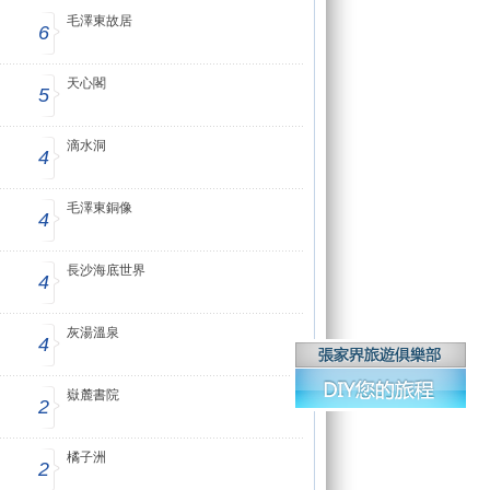
毛澤東故居
6
天心閣
5
滴水洞
4
毛澤東銅像
4
長沙海底世界
4
灰湯溫泉
4
嶽麓書院
2
橘子洲
2